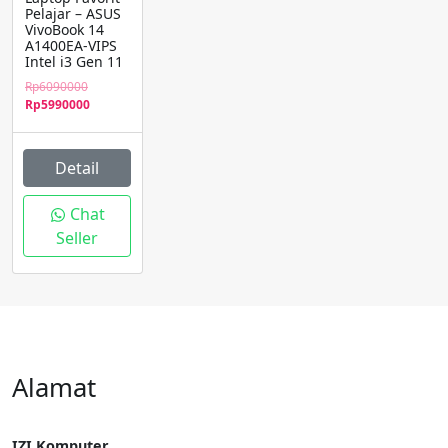
Pelajar – ASUS
VivoBook 14
A1400EA-VIPS
Intel i3 Gen 11
Original
Rp
6090000
price
Current
Rp
5990000
was:
price
Rp6090000.
is:
Rp5990000.
Detail
Chat
Seller
Alamat
IZI Komputer