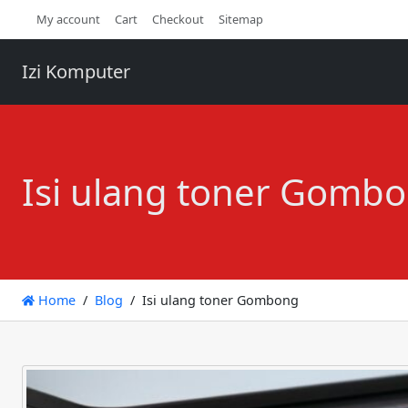
My account
Cart
Checkout
Sitemap
Izi Komputer
Isi ulang toner Gomb
Home
Blog
Isi ulang toner Gombong