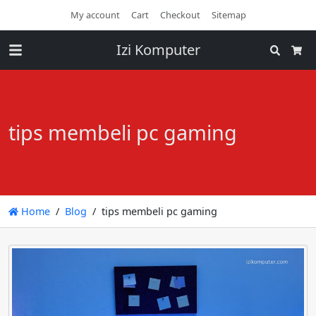
My account
Cart
Checkout
Sitemap
Izi Komputer
Search
Cart
tips membeli pc gaming
Home
Blog
tips membeli pc gaming