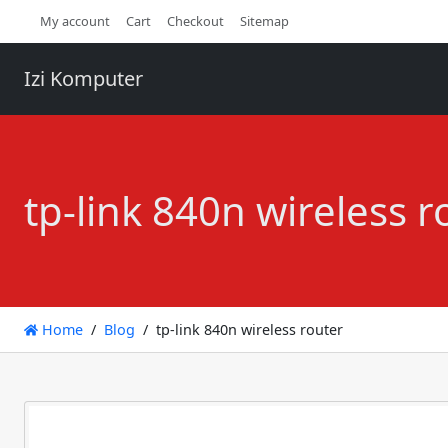
My account
Cart
Checkout
Sitemap
Izi Komputer
tp-link 840n wireless r
Home
Blog
tp-link 840n wireless router