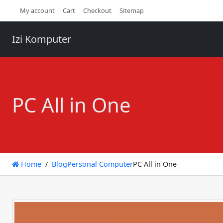
My account
Cart
Checkout
Sitemap
Izi Komputer
PC All in One
Home
Blog
Personal Computer
PC All in One