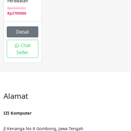
Perawatan
Original
Rp
2845000
price
Current
Rp
2795000
was:
price
Rp2845000.
is:
Rp2795000.
Detail
Chat
Seller
Alamat
IZI Komputer
Jl Kenanga No 6 Gombong, Jawa Tengah