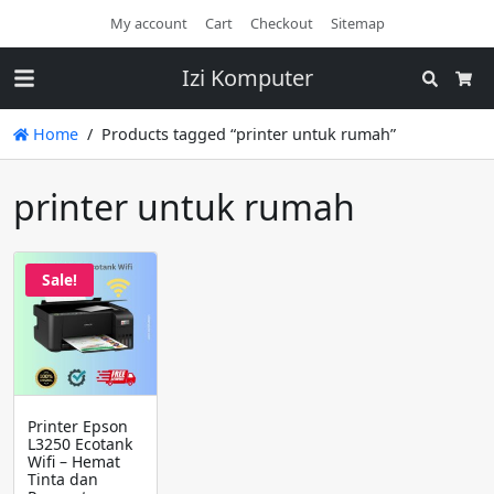
My account
Cart
Checkout
Sitemap
Izi Komputer
Search
Cart
Home
Products tagged “printer untuk rumah”
printer untuk rumah
Sale!
Printer Epson
L3250 Ecotank
Wifi – Hemat
Tinta dan