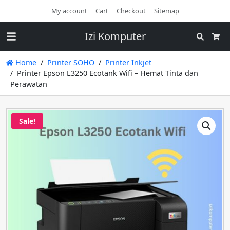
My account
Cart
Checkout
Sitemap
Izi Komputer
Search
Cart
Home
Printer SOHO
Printer Inkjet
Printer Epson L3250 Ecotank Wifi – Hemat Tinta dan
Perawatan
Sale!