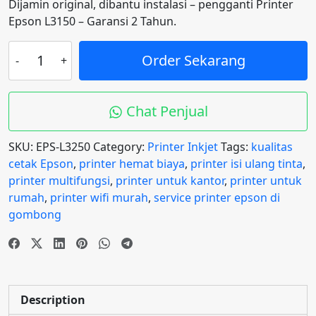
Dijamin original, dibantu instalasi – pengganti Printer
was:
is:
Epson L3150 – Garansi 2 Tahun.
Rp2845000.
Rp2795000.
Printer
Order Sekarang
Epson
L3250
Ecotank
Chat Penjual
Wifi
-
SKU:
EPS-L3250
Category:
Printer Inkjet
Tags:
kualitas
Hemat
cetak Epson
,
printer hemat biaya
,
printer isi ulang tinta
,
Tinta
printer multifungsi
,
printer untuk kantor
,
printer untuk
dan
rumah
,
printer wifi murah
,
service printer epson di
Perawatan
gombong
quantity
Description