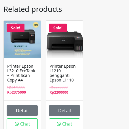
Related products
Sale!
Sale!
Printer Epson
Printer Epson
L3210 EcoTank
L1210
– Print Scan
pengganti
Copy A4
Epson L1110
Original
Original
Rp
2475000
Rp
2275000
price
Current
price
Current
Rp
2375000
Rp
2200000
was:
price
was:
price
Rp2475000.
is:
Rp2275000.
is:
Rp2375000.
Rp2200000.
Detail
Detail
Chat
Chat