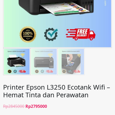
Printer Epson L3250 Ecotank Wifi –
Hemat Tinta dan Perawatan
Original
Current
Rp
2845000
Rp
2795000
price
price